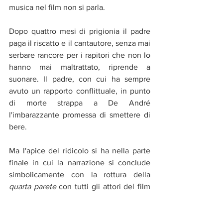
musica nel film non si parla.
Dopo quattro mesi di prigionia il padre 
paga il riscatto e il cantautore, senza mai 
serbare rancore per i rapitori che non lo 
hanno mai maltrattato, riprende a 
suonare. Il padre, con cui ha sempre 
avuto un rapporto conflittuale, in punto 
di morte strappa a De André 
l'imbarazzante promessa di smettere di 
bere.
Ma l'apice del ridicolo si ha nella parte 
finale in cui la narrazione si conclude 
simbolicamente con la rottura della 
quarta parete 
con tutti gli attori del film 
che assistono alla proiezione dell'ultimo 
concerto tenuto da De André, 
ascoltando 
Bocca di rosa
.