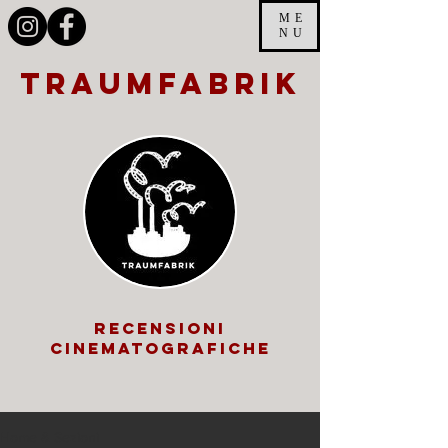
ME
NU
traumfabrik
recensioni
cinematografiche
Home & Sezioni