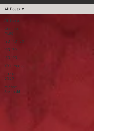
All Posts
All Posts
Cinema
Muto
'30-'40-'50
'60-'70
'80-'90
XXI secolo
Oscar
2022
Michael
Sarnoski