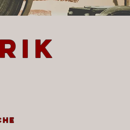
rik
che