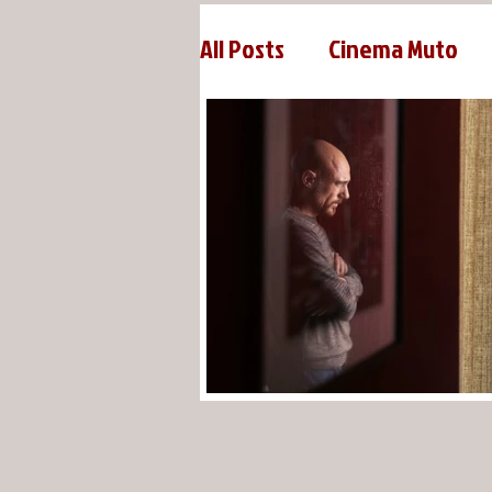
All Posts
Cinema Muto
Michael Sarnoski