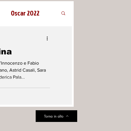
Oscar 2022
ina
’Innocenzo e Fabio
o, Astrid Casali, Sara
erica Pala...
Torna in alto