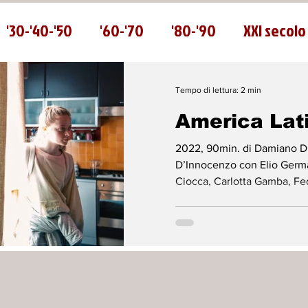
'30-'40-'50
'60-'70
'80-'90
XXI secolo
Tempo di lettura: 2 min
America Lat
2022, 90min. di Damiano D
D’Innocenzo con Elio German
Ciocca, Carlotta Gamba, Fed