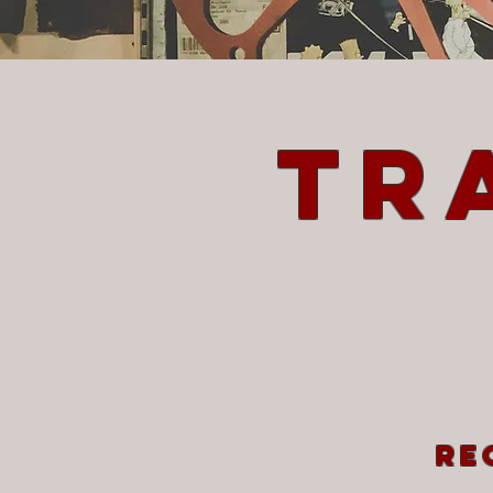
Tr
re