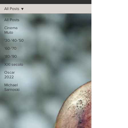
All Posts
All Posts
Cinema
Muto
'30-'40-'50
'60-'70
'80-'90
XXI secolo
Oscar
2022
Michael
Sarnoski