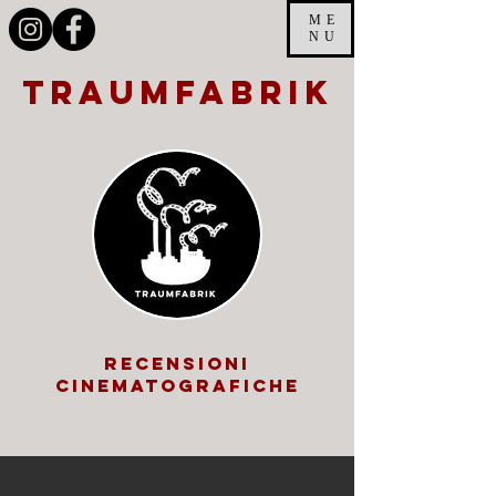
ME
NU
traumfabrik
recensioni
cinematografiche
Home & Sezioni