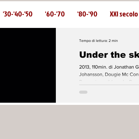
'30-'40-'50
'60-'70
'80-'90
XXI secolo
Tempo di lettura: 2 min
Under the sk
2013, 110min. di Jonathan G
Johansson, Dougie Mc Con
Recensione di Luca La Russa