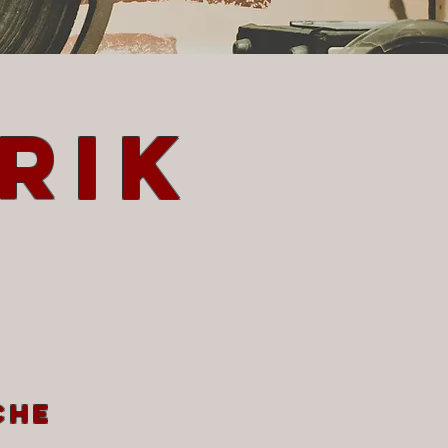
rik
che