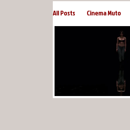
All Posts
Cinema Muto
Michael Sarnoski