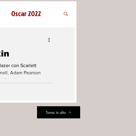
Oscar 2022
in
lazer con Scarlett
nell, Adam Pearson
 Spoilerometro: Il...
Torna in alto