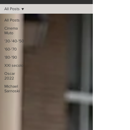
All Posts
All Posts
Cinema
Muto
'30-'40-'50
'60-'70
'80-'90
XXI secolo
Oscar
2022
Michael
Sarnoski