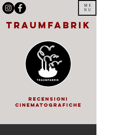
ME
NU
traumfabrik
recensioni
cinematografiche
Home & Sezioni