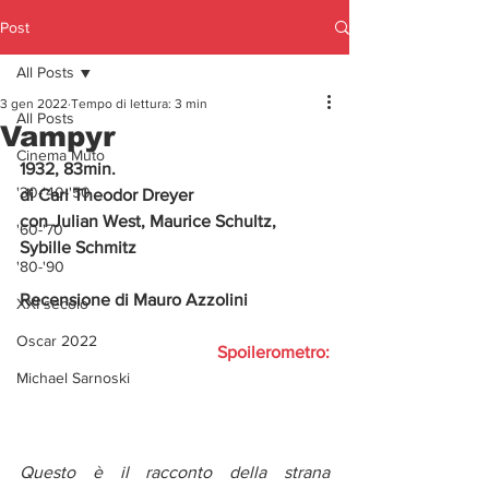
Post
All Posts
3 gen 2022
Tempo di lettura: 3 min
All Posts
Vampyr
Cinema Muto
1932, 83min.
'30-'40-'50
di Carl Theodor Dreyer
con Julian West, Maurice Schultz, 
'60-'70
Sybille Schmitz
'80-'90
Recensione di Mauro Azzolini 
XXI secolo
Oscar 2022
Spoilerometro:
Michael Sarnoski
Questo è il racconto della strana 