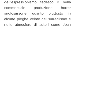
dell’espressionismo tedesco o nella 
commerciale produzione horror 
anglosassone, quanto piuttosto in 
alcune pieghe velate del surrealismo e 
nelle atmosfere di autori come Jean 
Epstein (il paragone con 
La Caduta della 
Casa Usher
 (1928) è calzante per la 
comprensione di uno sguardo al confine 
tra realtà e immaginazione).
È questa sperimentazione spregiudicata 
a determinare, come già era accaduto 
con 
La passion de Jeanne d’Arc
 (1928) 
un rapporto inversamente proporzionale 
tra successo di critica e di pubblico. Ma 
se nel primo caso il sostegno finanziario 
del giovane barone olandese Nicolas de 
Gunzburg (protagonista di 
Vampyr
 sotto 
lo pseudonimo di Julian West) aveva 