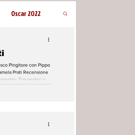
Oscar 2022
i
esco Pingitore con Pippo
Pamela Prati Recensione
erometro: Trovandoci nel
del Festival della
di cercare nella
se ci fossero dei titoli
 e la settima arte.
ato molto, Destinazione
ire