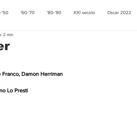
0-'50
'60-'70
'80-'90
XXI secolo
Oscar 2022
a: 2 min
er
ve Franco, Damon Herriman
no Lo Presti