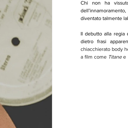
Chi non ha vissuto 
dell’innamoramento, a
diventato talmente la
Il debutto alla regia
dietro frasi appar
chiacchierato body ho
a film come 
Titane
 e 