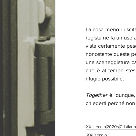
La cosa meno riuscita 
regista ne fa un uso
vista certamente pesa
nonostante queste pec
una sceneggiatura cap
che è al tempo stes
rifugio possibile.
Together
 è, dunque, 
chiederti perché non t
XXI secolo
2020s
Cristiano
XXI secolo