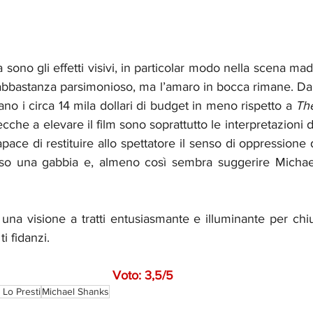
sono gli effetti visivi, in particolar modo nella scena madr
 abbastanza parsimonioso, ma l’amaro in bocca rimane. Da 
no i circa 14 mila dollari di budget in meno rispetto a 
Th
che a elevare il film sono soprattutto le interpretazioni de
ace di restituire allo spettatore il senso di oppressione 
so una gabbia e, almeno così sembra suggerire Michael
una visione a tratti entusiasmante e illuminante per chiu
i fidanzi.
Voto: 3,5/5
 Lo Presti
Michael Shanks