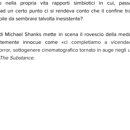
nella propria vita rapporti simbiotici in cui, passa
d un certo punto ci si rendeva conto che il confine tra 
bile da sembrare talvolta inesistente?
 di Michael Shanks mette in scena il rovescio della meda
entemente innocue come 
«ci completiamo a vicenda»
rror, sottogenere cinematografico tornato in auge negli ul
The Substance
.