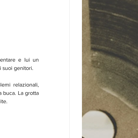
ntare e lui un 
 suoi genitori.
emi relazionali, 
 buca. La grotta 
te.