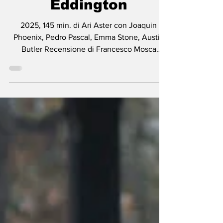
XXI secolo
Eddington
2025, 145 min. di Ari Aster con Joaquin
Phoenix, Pedro Pascal, Emma Stone, Austin
Butler Recensione di Francesco Mosca
Spoilerometro: Eddington, quarto
lungometraggio di Ari Aster segna un punto
di svolta nella filmografia del regista. L’autore,
nei suoi film precedenti, ha costruito la
propria identità sull’orrore psicologico e sulle
dinamiche familiari patologiche. Qui, invece,
decide di spostare lo sguardo verso un’intera
comunità, trasformando una cittadina del
New Mexico