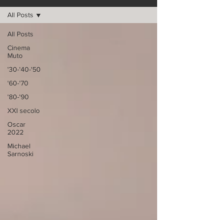
All Posts
All Posts
Cinema
Muto
'30-'40-'50
'60-'70
'80-'90
XXI secolo
Oscar
2022
Michael
Sarnoski