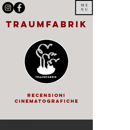
ME
NU
traumfabrik
recensioni
cinematografiche
Home & Sezioni