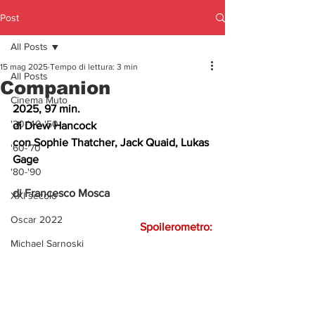
Post
All Posts
15 mag 2025
Tempo di lettura: 3 min
All Posts
Companion
Cinema Muto
2025, 97 min.
'30-'40-'50
di Drew Hancock
con Sophie Thatcher, Jack Quaid, Lukas 
'60-'70
Gage
'80-'90
di Francesco Mosca
XXI secolo
Oscar 2022
Spoilerometro:
Michael Sarnoski