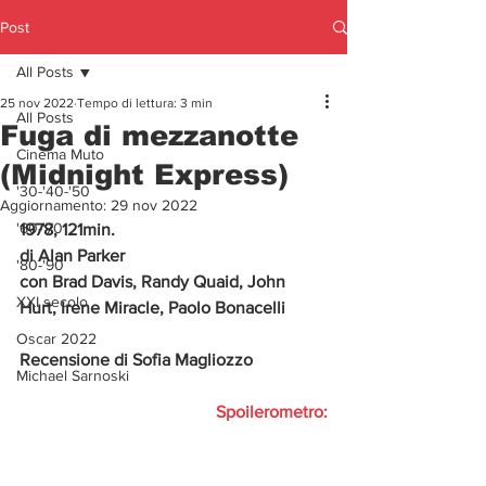
Post
All Posts
25 nov 2022
Tempo di lettura: 3 min
All Posts
Fuga di mezzanotte
Cinema Muto
(Midnight Express)
'30-'40-'50
Aggiornamento:
29 nov 2022
'60-'70
1978, 121min.
di Alan Parker  
'80-'90
con Brad Davis, Randy Quaid, John 
XXI secolo
Hurt, Irene Miracle, Paolo Bonacelli
Oscar 2022
Recensione di Sofia Magliozzo
Michael Sarnoski
Spoilerometro: