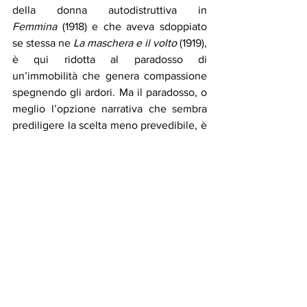
della donna autodistruttiva in 
Femmina
 (1918) e che aveva sdoppiato 
se stessa ne 
La maschera e il volto
 (1919), 
è qui ridotta al paradosso di 
un’immobilità che genera compassione 
spegnendo gli ardori. Ma il paradosso, o 
meglio l’opzione narrativa che sembra 
prediligere la scelta meno prevedibile, è 
forse la cifra dell’intera opera. In questo 
senso si spiegano le strade impreviste 
che il racconto prende nei suoi punti di 
svolta. La crisi dell’ordine iniziale, come 
si diceva, viene risolta con la più 
inaspettata (per il pubblico dell’epoca) 
delle soluzioni: la paralisi della 
protagonista. Allo stesso modo la 
ricostruzione finale dell’ordine, con la 
scelta di tenere con sé il figlio 
dell’adulterio, si configura come 