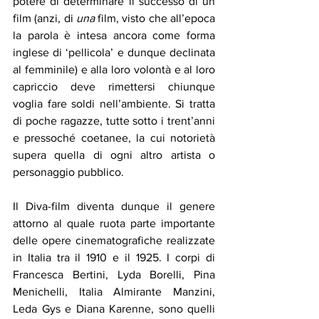
potere di determinare il successo di un 
film (anzi, di 
una
 film, visto che all’epoca 
la parola è intesa ancora come forma 
inglese di ‘pellicola’ e dunque declinata 
al femminile) e alla loro volontà e al loro 
capriccio deve rimettersi chiunque 
voglia fare soldi nell’ambiente. Si tratta 
di poche ragazze, tutte sotto i trent’anni 
e pressoché coetanee, la cui notorietà 
supera quella di ogni altro artista o 
personaggio pubblico.
Il Diva-film diventa dunque il genere 
attorno al quale ruota parte importante 
delle opere cinematografiche realizzate 
in Italia tra il 1910 e il 1925. I corpi di 
Francesca Bertini, Lyda Borelli, Pina 
Menichelli, Italia Almirante Manzini, 
Leda Gys e Diana Karenne, sono quelli 