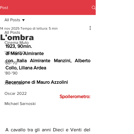
Post
All Posts
14 nov 2025
Tempo di lettura: 5 min
All Posts
L'ombra
Cinema Muto
1923, 90min.
'30-'40-'50
di Mario Almirante
con Italia Almirante Manzini, Alberto 
'60-'70
Collo, Liliana Ardea
'80-'90
Recensione di Mauro Azzolini
XXI secolo
Oscar 2022
Spoilerometro:
Michael Sarnoski
A cavallo tra gli anni Dieci e Venti del 