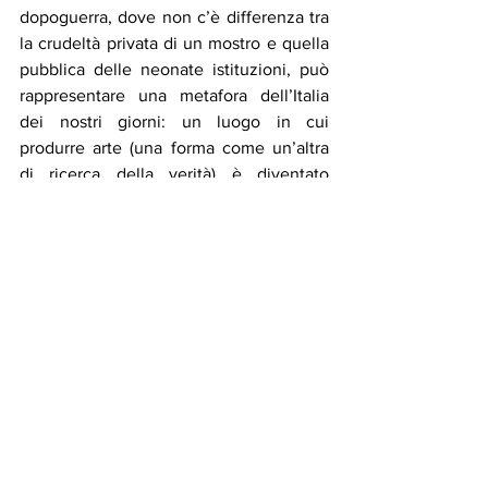
dopoguerra, dove non c’è differenza tra 
la crudeltà privata di un mostro e quella 
pubblica delle neonate istituzioni, può 
rappresentare una metafora dell’Italia 
dei nostri giorni: un luogo in cui 
produrre arte (una forma come un’altra 
di ricerca della verità) è diventato 
sempre più complesso. Non è un caso 
che lo stesso Avati sia recentemente 
saltato agli onori delle cronache per 
essere intervenuto del dibattito sul 
rapporto tra Stato e Cinema, 
proponendo la creazione di uno 
specifico ministero. 
Al netto dei punti di contatto con la 
realtà odierna e degli spunti di 
riflessione che è in grado di attivare, il 
film è anche soprattutto un’opera 