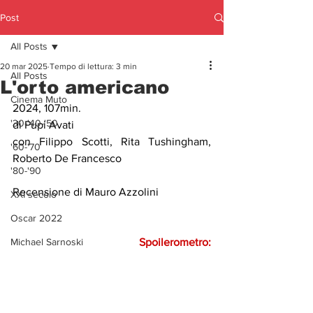
Post
All Posts
20 mar 2025
Tempo di lettura: 3 min
All Posts
L'orto americano
Cinema Muto
2024, 107min.
'30-'40-'50
di Pupi Avati
con Filippo Scotti, Rita Tushingham, 
'60-'70
Roberto De Francesco
'80-'90
Recensione di Mauro Azzolini
XXI secolo
Oscar 2022
Michael Sarnoski
Spoilerometro: