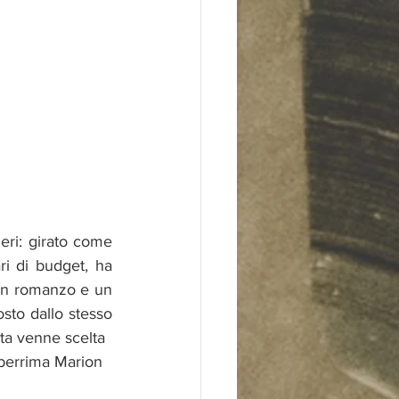
ri: girato come 
i di budget, ha 
 un romanzo e un 
to dallo stesso 
sta venne scelta
eberrima Marion