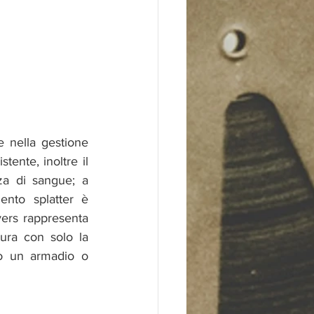
e nella gestione 
ente, inoltre il 
za di sangue; a 
ento splatter è 
ers rappresenta 
ura con solo la 
o un armadio o 