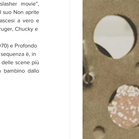
lasher movie”, 
l suo Non aprite 
ascesi a vero e 
Kruger, Chucky e
1970) e Profondo
a sequenza è, in
 delle scene più 
n bambino dallo 