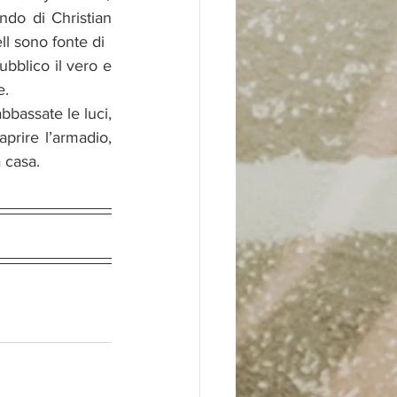
do di Christian 
l sono fonte di
bblico il vero e 
e.
bbassate le luci, 
prire l’armadio, 
a casa.