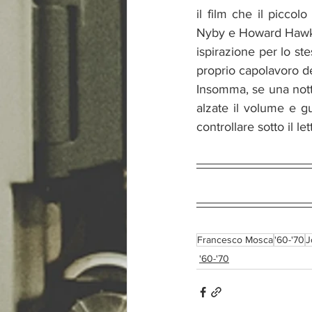
il film che il picco
Nyby e Howard Hawks
ispirazione per lo st
proprio capolavoro de
Insomma, se una notte 
alzate il volume e gu
controllare sotto il l
Francesco Mosca
'60-'70
J
'60-'70