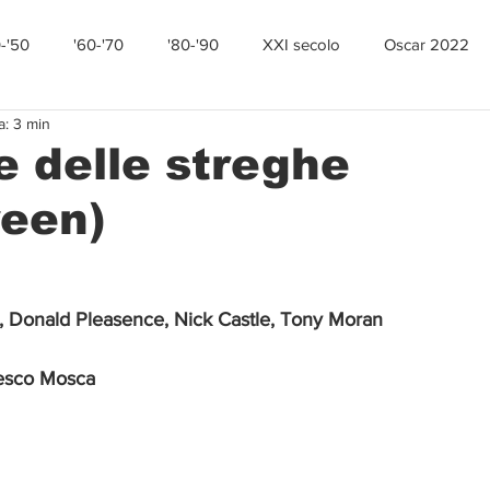
0-'50
'60-'70
'80-'90
XXI secolo
Oscar 2022
a: 3 min
e delle streghe
ween)
, Donald Pleasence, Nick Castle, Tony Moran
esco Mosca 