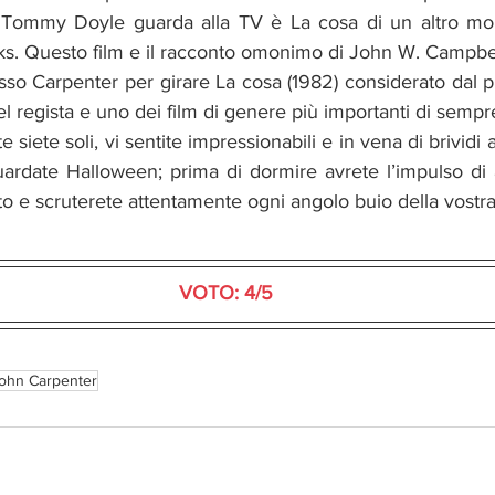
lo Tommy Doyle guarda alla TV è La cosa di un altro mon
. Questo film e il racconto omonimo di John W. Campbel
esso Carpenter per girare La cosa (1982) considerato dal pu
l regista e uno dei film di genere più importanti di sempr
siete soli, vi sentite impressionabili e in vena di brividi a
ardate Halloween; prima di dormire avrete l’impulso di a
etto e scruterete attentamente ogni angolo buio della vostr
VOTO: 4/5
ohn Carpenter