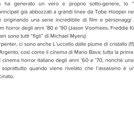
m ha generato un vero e proprio sotto-genere, lo “s
rincipali già abbozzati a grandi linee da Tobe Hooper ne
 e originando una serie incredibile di film e personaggi 
ilm horror degli anni ’80 e ’90 (Jason Voorhees, Freddie 
am sono tutti “figli” di Michael Myers).
arpenter, ci sono anche L’uccello dalle piume di cristallo (
 Argento, così come il cinema di Mario Bava; tutta la prim
l cinema horror italiano degli anni ’60 e ’70, nonché una
lm, soprattutto quando viene rivelato che l’assassino è u
inato.