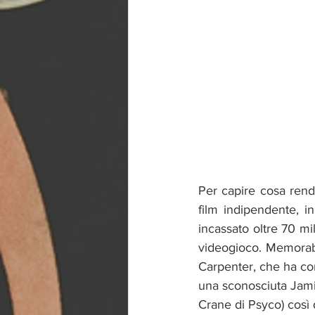
Per capire cosa rend
film indipendente, i
incassato oltre 70 mi
videogioco. Memorabi
Carpenter, che ha con
una sconosciuta Jamie
Crane di Psyco) così 