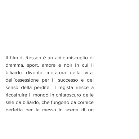
Il film di Rossen è un abile miscuglio di 
dramma, sport, amore e noir in cui il 
biliardo diventa metafora della vita, 
dell’ossessione per il successo e del 
senso della perdita. Il regista riesce a 
ricostruire il mondo in chiaroscuro delle 
sale da biliardo, che fungono da cornice 
perfetta per la messa in scena di un 
dramma che in realtà è tutto umano.
La ricostruzione fedele della sale da 
biliardo è valsa al film un Oscar per la 