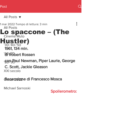
Post
All Posts
1 mar 2022
Tempo di lettura: 3 min
All Posts
Lo spaccone – (The
Cinema Muto
Hustler)
'30-'40-'50
1961, 134 min.
'60-'70
di Robert Rossen
con Paul Newman, Piper Laurie, George 
'80-'90
C. Scott, Jackie Gleason
XXI secolo
Recensione di Francesco Mosca
Oscar 2022
Michael Sarnoski
Spoilerometro: