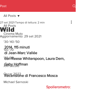
Post
All Posts
27 set 2021
Tempo di lettura: 2 min
All Posts
Wild
Cinema Muto
Aggiornamento:
29 set 2021
'30-'40-'50
2014, 115 minuti
'60-'70
di Jean-Marc Vallée
'80-'90
con Reese Whiterspoon, Laura Dern, 
Gaby Hoffman
XXI secolo
Oscar 2022
Recensione di Francesco Mosca
Michael Sarnoski
  Spoilerometro: 