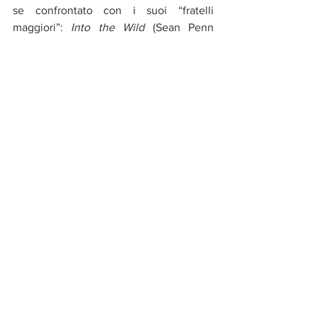
se confrontato con i suoi “fratelli 
maggiori”: 
Into the Wild
 (Sean Penn 
2007) e 
Nomadland
 (2021 Chloe Zhao). 
Voto: 3/5
XXI secolo
Francesco Mosca
2010s
Jean.Marc Vallée
XXI secolo
Mostra tutti
Post recenti