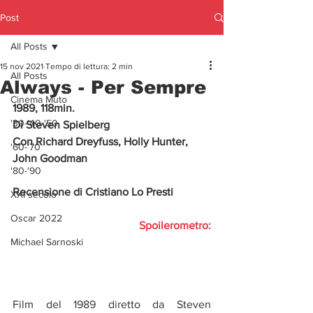
Post
All Posts
15 nov 2021
Tempo di lettura: 2 min
All Posts
Always - Per Sempre
Cinema Muto
1989, 118min.
'30-'40-'50
Di Steven Spielberg
Con Richard Dreyfuss, Holly Hunter, 
'60-'70
John Goodman
'80-'90
Recensione di Cristiano Lo Presti
XXI secolo
Oscar 2022
Spoilerometro:
Michael Sarnoski
Film del 1989 diretto da Steven 