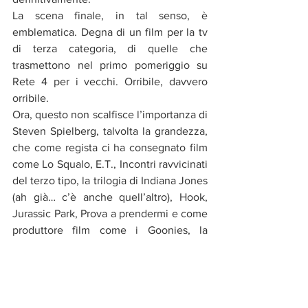
La scena finale, in tal senso, è 
emblematica. Degna di un film per la tv 
di terza categoria, di quelle che 
trasmettono nel primo pomeriggio su 
Rete 4 per i vecchi. Orribile, davvero 
orribile.
Ora, questo non scalfisce l’importanza di 
Steven Spielberg, talvolta la grandezza, 
che come regista ci ha consegnato film 
come Lo Squalo, E.T., Incontri ravvicinati 
del terzo tipo, la trilogia di Indiana Jones 
(ah già… c’è anche quell’altro), Hook, 
Jurassic Park, Prova a prendermi e come 
produttore film come i Goonies, la 
trilogia di Ritorno al futuro, Gremlins, 
Men in black… però io proprio non lo 
capisco che problemi avesse nel 1989, 
ma in fondo lo possiamo perdonare. 