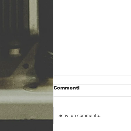
Commenti
Gole ruggenti
Scrivi un commento...