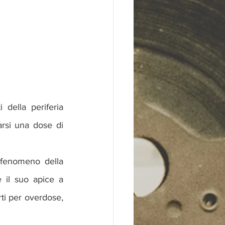
ella periferia 
arsi una dose di 
l fenomeno della 
 il suo apice a 
rti per overdose, 