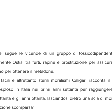
, segue le vicende di un gruppo di tossicodipendenti d
nte Ostia, tra furti, rapine e prostituzione per assicur
eno per ottenere il metadone.
acili e altrettanto sterili moralismi Caligari racconta i
sploso in Italia nei primi anni settanta per raggiungere
ettanta e gli anni ottanta, lasciandosi dietro una scia di mo
azione scomparsa”.