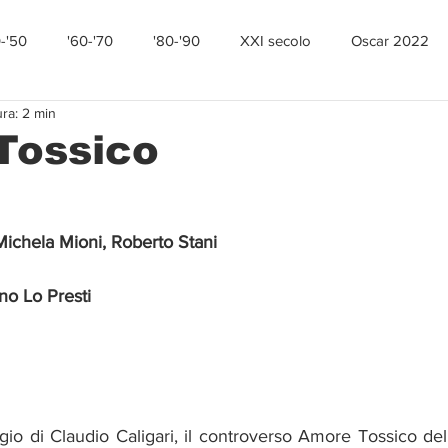
0-'50
'60-'70
'80-'90
XXI secolo
Oscar 2022
ura: 2 min
Tossico
Michela Mioni, Roberto Stani
no Lo Presti
io di Claudio Caligari, il controverso Amore Tossico del 