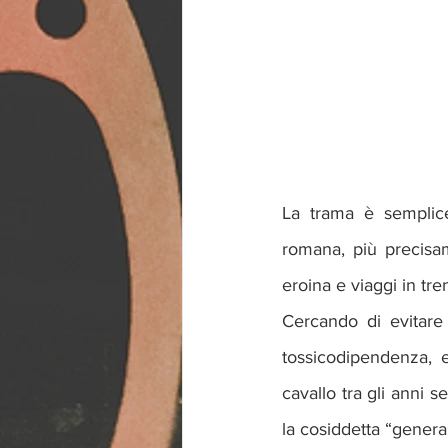
La trama è semplice
romana, più precisame
eroina e viaggi in tr
Cercando di evitare f
tossicodipendenza, e
cavallo tra gli anni s
la cosiddetta “gener