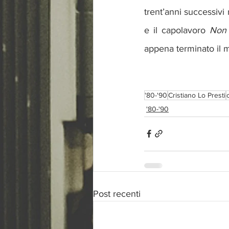
trent’anni successivi
e il capolavoro 
Non 
appena terminato il m
'80-'90
Cristiano Lo Presti
'80-'90
Post recenti