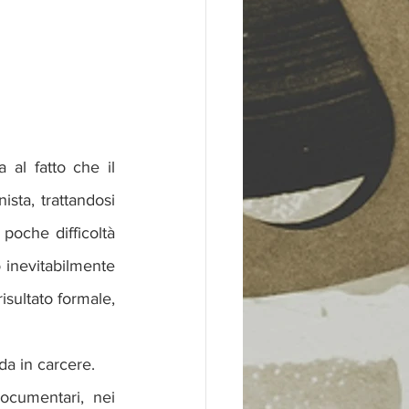
l fatto che il 
sta, trattandosi 
poche difficoltà 
 inevitabilmente 
le riprese. Tuttavia è proprio questa ricerca del realismo a rendere, al di là del risultato formale, 
ida in carcere.
ocumentari, nei 