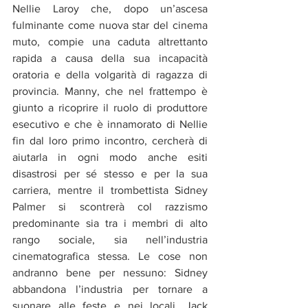
Nellie Laroy che, dopo un’ascesa 
fulminante come nuova star del cinema 
muto, compie una caduta altrettanto 
rapida a causa della sua incapacità 
oratoria e della volgarità di ragazza di 
provincia. Manny, che nel frattempo è 
giunto a ricoprire il ruolo di produttore 
esecutivo e che è innamorato di Nellie 
fin dal loro primo incontro, cercherà di 
aiutarla in ogni modo anche esiti 
disastrosi per sé stesso e per la sua 
carriera, mentre il trombettista Sidney 
Palmer si scontrerà col razzismo 
predominante sia tra i membri di alto 
rango sociale, sia nell’industria 
cinematografica stessa. Le cose non 
andranno bene per nessuno: Sidney 
abbandona l’industria per tornare a 
suonare alle feste e nei locali, Jack 