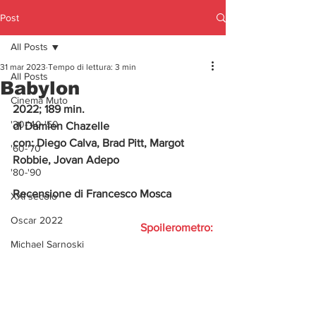
Post
All Posts
31 mar 2023
Tempo di lettura: 3 min
All Posts
Babylon
Cinema Muto
2022; 189 min.
'30-'40-'50
di Damien Chazelle
con: Diego Calva, Brad Pitt, Margot 
'60-'70
Robbie, Jovan Adepo
'80-'90
Recensione di Francesco Mosca
XXI secolo
Oscar 2022
Spoilerometro:
Michael Sarnoski