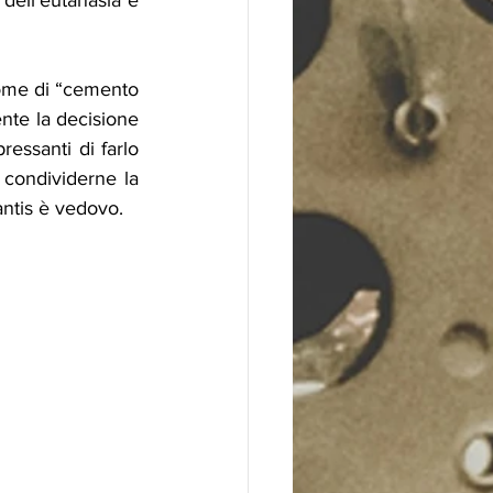
ell’eutanasia e 
nome di “cemento 
nte la decisione 
essanti di farlo 
 condividerne la 
ntis è vedovo.