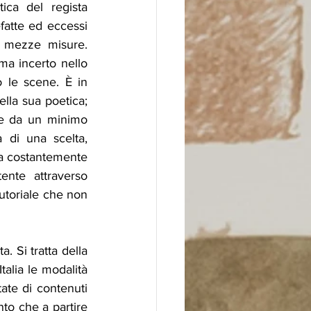
ica del regista 
fatte ed eccessi 
 mezze misure. 
ma incerto nello 
 le scene. È in 
la sua poetica; 
me da un minimo 
 di una scelta, 
ta costantemente 
nte attraverso 
utoriale che non 
 Si tratta della 
talia le modalità 
ate di contenuti 
to che a partire 