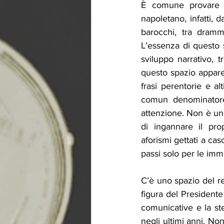
È comune provare fas
napoletano, infatti, 
barocchi, tra dramm
L’essenza di questo s
sviluppo narrativo, 
questo spazio appare
frasi perentorie e a
comun denominatore: 
attenzione. Non è un 
di ingannare il pro
aforismi gettati a cas
passi solo per le imm
C’è uno spazio del re
figura del Presidente 
comunicative e la ste
negli ultimi anni. No