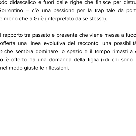
do didascalico e fuori dalle righe che finisce per distr
 Sorrentino – c’è una passione per la trap tale da porta
e meno che a Guè (interpretato da se stesso). 
l rapporto tra passato e presente che viene messa a fuoco
fferta una linea evolutiva del racconto, una possibilità 
e
 che sembra dominare lo spazio e il tempo rimasti a d
o è offerto da una domanda della figlia («di chi sono i n
nel modo giusto le riflessioni.