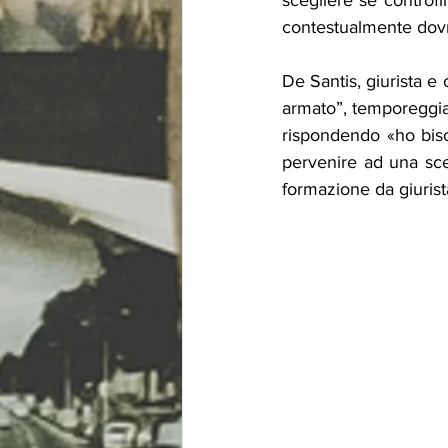
scegliere se controf
contestualmente dovrà
De Santis, giurista e
armato”, temporeggia 
rispondendo «ho bisog
pervenire ad una scel
formazione da giuri