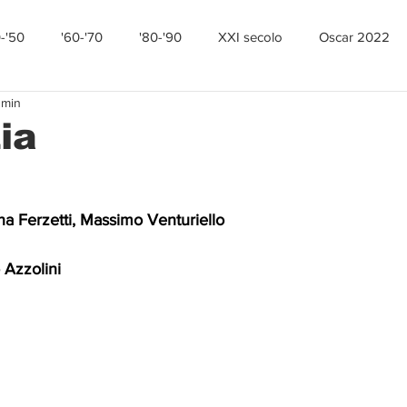
0-'50
'60-'70
'80-'90
XXI secolo
Oscar 2022
 min
ia
na Ferzetti, Massimo Venturiello
 Azzolini