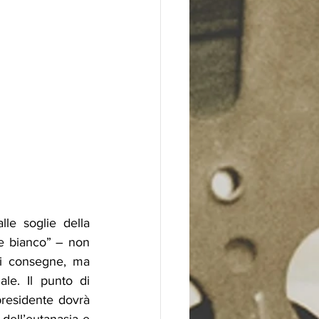
le soglie della 
e bianco” – non 
i consegne, ma 
le. Il punto di 
presidente dovrà 