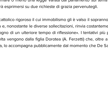
irmare o meno una legge varata dal parlamento sul tema d
 esprimersi su due richieste di grazia pervenutegli.
 cattolico rigoroso il cui immobilismo gli è valso il sopran
e, nonostante le diverse sollecitazioni, rinvia costanteme
no di un ulteriore tempo di riflessione». I tentativi più pr
ta vengono dalla figlia Dorotea (A. Ferzetti) che, oltre a
sta, lo accompagna pubblicamente dal momento che De Sa