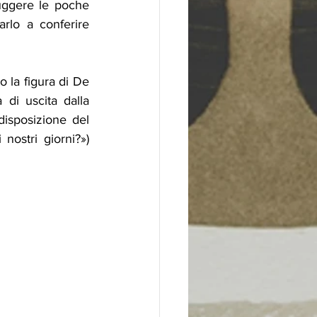
uggere le poche 
rlo a conferire 
 la figura di De 
di uscita dalla 
isposizione del 
ostri giorni?») 