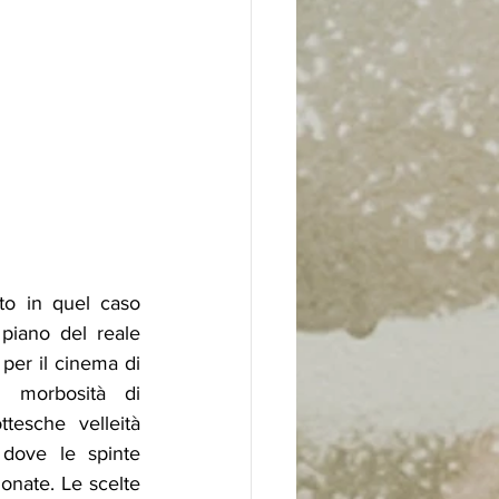
ito in quel caso 
piano del reale 
per il cinema di 
Sorrentino di non abbandonarsi all’autocompiacimento. Lontano dalle morbosità di 
tesche velleità 
 dove le spinte 
nate. Le scelte 