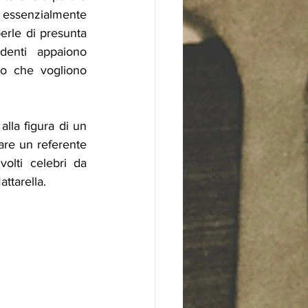
 essenzialmente 
erle di presunta 
denti appaiono 
o che vogliono 
lla figura di un 
are un referente 
olti celebri da 
ttarella. 