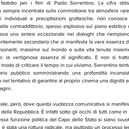
tidio per i film di Paolo Sorrentino. La cifra stilist
da sempre incentrata sulla commistione tra atmosfere rare
i individuali e precipitazioni grottesche, non conosce
tile contraddittorio, spesso esplosivo sul piano estetico 
trova una sintesi eccezionale nei dialoghi che riempiono
ntemente secondario che si manifesta la vera essenza del
ltisonanti, massime sul mondo e sulla vita tenute insie
la vertiginosa assenza di significato. E non si tratta
modo di criticare il tempo in cui viviamo. Sorrentino ten
prio pubblico somministrando una profondità inconsiste
o nel tentativo di garantire al proprio cinema una dignità a
agini.
ale, però, dove questa vuotezza comunicativa si manifesta.
della Repubblica. È infatti sotto gli occhi di tutti come in I
ssa funzione politica del Capo dello Stato si siano svuot
n è stata una rottura radicale, ma piuttosto un processo len