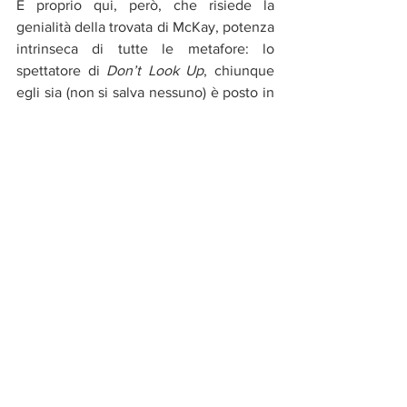
È proprio qui, però, che risiede la 
genialità della trovata di McKay, potenza 
intrinseca di tutte le metafore: lo 
spettatore di 
Don’t Look Up
, chiunque 
egli sia (non si salva nessuno) è posto in 
modo dissacrante davanti alla sua 
immagine e all’insensatezza dei propri 
comportamenti, tutt’altro che irreali, e 
nel momento in cui dà dello stupido a 
una delle figure che popolano il film non 
fa altro che darlo a se stesso. Era proprio 
necessario affrontare un tema funesto 
come la mancata gestione del 
cambiamento climatico con l’arma del 
black humour
? Alla luce del fatto che 
dati e documentari non sembrano avere 
sortito alcun effetto sulle masse, la 
risposta non può che essere di sì. 
Principale nota dolente del film: il 