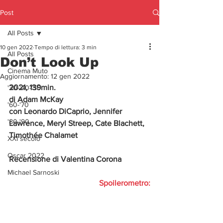
Post
All Posts
10 gen 2022
Tempo di lettura: 3 min
All Posts
Don’t Look Up
Cinema Muto
Aggiornamento:
12 gen 2022
2021, 139min.
'30-'40-'50
di Adam McKay
'60-'70
con Leonardo DiCaprio, Jennifer 
'80-'90
Lawrence, Meryl Streep, Cate Blachett, 
Timothée Chalamet
XXI secolo
Oscar 2022
Recensione di Valentina Corona
Michael Sarnoski
Spoilerometro: