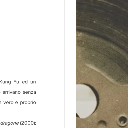
i Kung Fu ed un 
arrivano senza 
n vero e proprio 
l dragone 
(2000); 