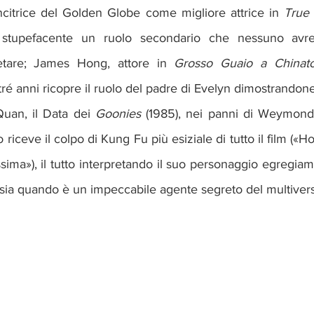
ncitrice del Golden Globe come migliore attrice in 
True 
 stupefacente un ruolo secondario che nessuno avre
retare; James Hong, attore in 
Grosso Guaio a Chinat
ré anni ricopre il ruolo del padre di Evelyn dimostrandone
uan, il Data dei 
Goonies
 (1985), nei panni di Weymond 
riceve il colpo di Kung Fu più esiziale di tutto il film («Ho 
issima»), il tutto interpretando il suo personaggio egregia
 sia quando è un impeccabile agente segreto del multiver