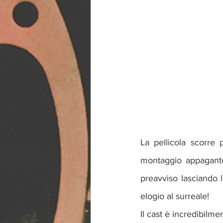
La pellicola scorre
montaggio appagante
preavviso lasciando l
elogio al surreale!
Il cast è incredibilme