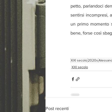
petto, parlandoci dent
sentirsi incompresi, a
un primo momento se
bene, forse così sbag
XXI secolo
2020s
Alessand
XXI secolo
Post recenti