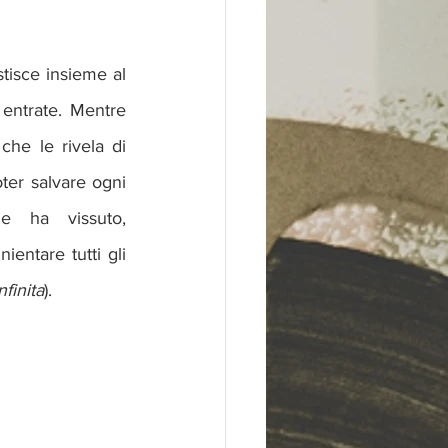
isce insieme al 
entrate. Mentre 
he le rivela di 
oter salvare ogni 
 ha vissuto, 
ntare tutti gli 
nfinita
).