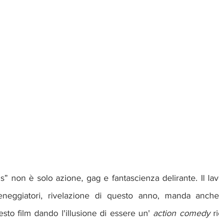
ls” non è solo azione, gag e fantascienza delirante. Il la
eneggiatori, rivelazione di questo anno, manda anch
to film dando l'illusione di essere un' 
action comedy 
r