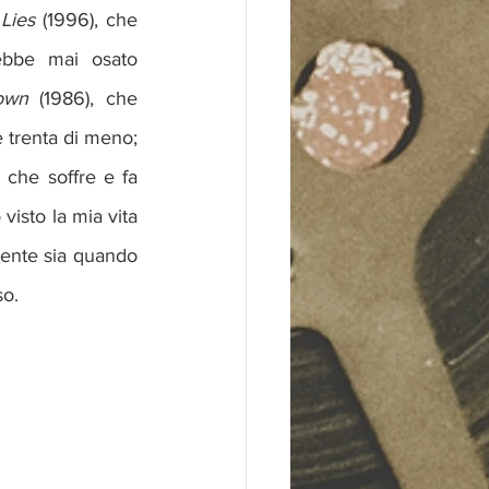
Lies
 (1996), che 
bbe mai osato 
own
 (1986), che 
 trenta di meno; 
che soffre e fa 
visto la mia vita 
mente sia quando 
so.