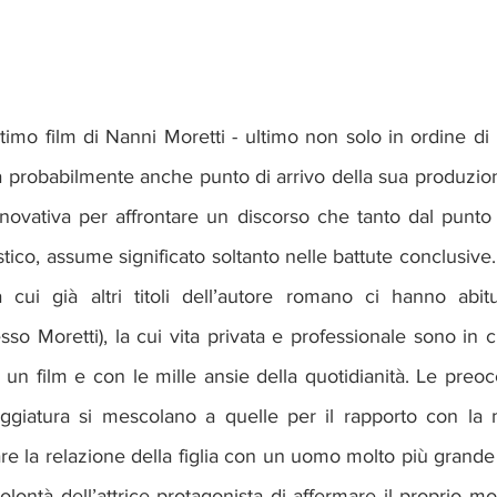
ltimo film di Nanni Moretti - ultimo non solo in ordine di u
probabilmente anche punto di arrivo della sua produzione -
vativa per affrontare un discorso che tanto dal punto di
stico, assume significato soltanto nelle battute conclusive.
cui già altri titoli dell’autore romano ci hanno abitu
esso Moretti), la cui vita privata e professionale sono in cr
 un film e con le mille ansie della quotidianità. Le preoc
ggiatura si mescolano a quelle per il rapporto con la m
tare la relazione della figlia con un uomo molto più grande 
lontà dell’attrice protagonista di affermare il proprio mod