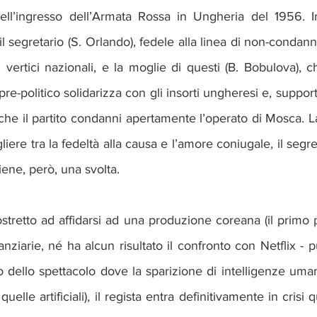
ell’ingresso dell’Armata Rossa in Ungheria del 1956. I
l segretario (S. Orlando), fedele alla linea di non-condanna
i vertici nazionali, e la moglie di questi (B. Bobulova),
pre-politico solidarizza con gli insorti ungheresi e, suppor
he il partito condanni apertamente l’operato di Mosca. L
iere tra la fedeltà alla causa e l’amore coniugale, il segret
iene, però, una svolta.
tretto ad affidarsi ad una produzione coreana (il primo 
nziarie, né ha alcun risultato il confronto con Netflix - pu
dello spettacolo dove la sparizione di intelligenze umane
elle artificiali), il regista entra definitivamente in crisi