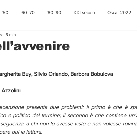
0-'50
'60-'70
'80-'90
XXI secolo
Oscar 2022
ra: 5 min
ell’avvenire
argherita Buy, Silvio Orlando, Barbora Bobulova
 Azzolini
recensione presenta due problemi: il primo è che è spu
ico e politico del termine; il secondo è che contiene un’a
onseguenza, a chi non lo avesse visto e non volesse rovinar
ere qui la lettura.