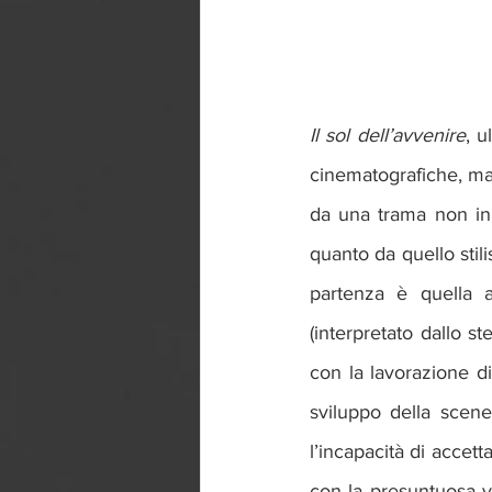
Il sol dell’avvenire
, u
cinematografiche, ma 
da una trama non inno
quanto da quello stili
partenza è quella a 
(interpretato dallo st
con la lavorazione di
sviluppo della scene
l’incapacità di accet
con la presuntuosa vo