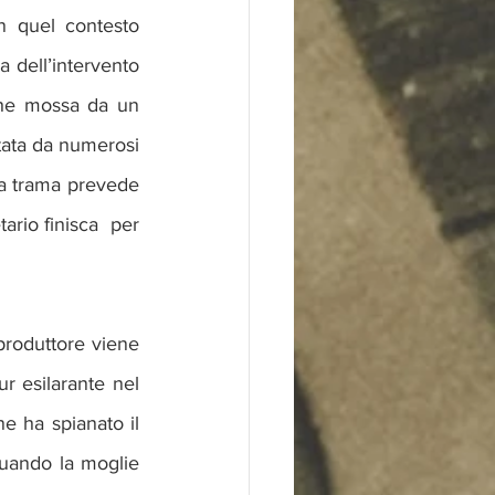
n quel contesto 
 dell’intervento 
 che mossa da un 
tata da numerosi 
a trama prevede 
ario finisca  per 
produttore viene 
r esilarante nel 
 ha spianato il 
 quando la moglie 