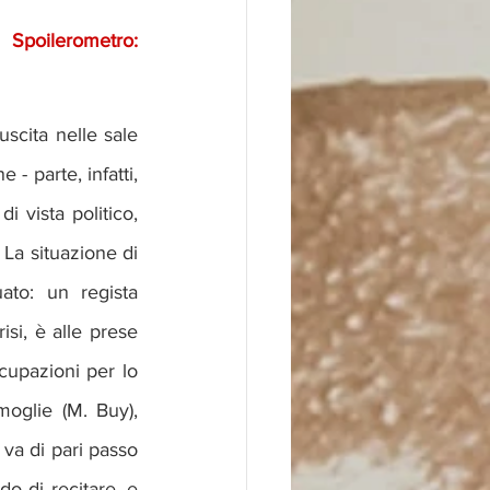
Spoilerometro:
scita nelle sale 
 parte, infatti, 
 vista politico, 
 La situazione di 
ato: un regista 
isi, è alle prese 
cupazioni per lo 
oglie (M. Buy), 
va di pari passo 
o di recitare, e 