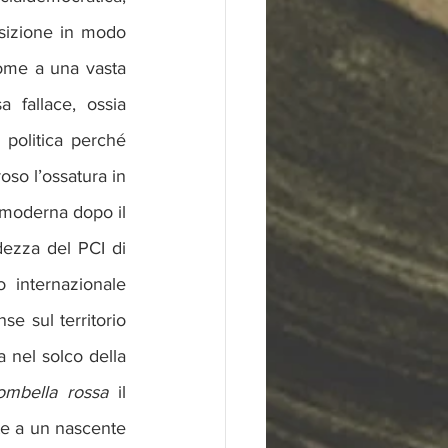
sizione in modo 
ome a una vasta 
fallace, ossia 
 politica perché 
so l’ossatura in 
 moderna dopo il 
ezza del PCI di 
 internazionale 
e sul territorio 
 nel solco della 
ombella rossa
 il 
te a un nascente 