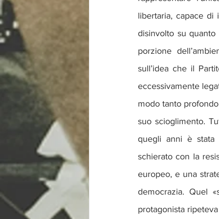
libertaria, capace d
disinvolto su quanto
porzione dell’ambien
sull’idea che il Part
eccessivamente legato
modo tanto profondo d
suo scioglimento. Tu
quegli anni è stata
schierato con la resi
europeo, e una strate
democrazia. Quel «s
protagonista ripeteva