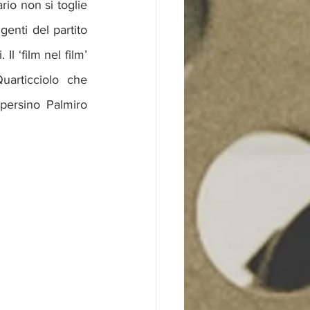
rio non si toglie 
enti del partito 
l ‘film nel film’ 
articciolo che 
persino Palmiro 