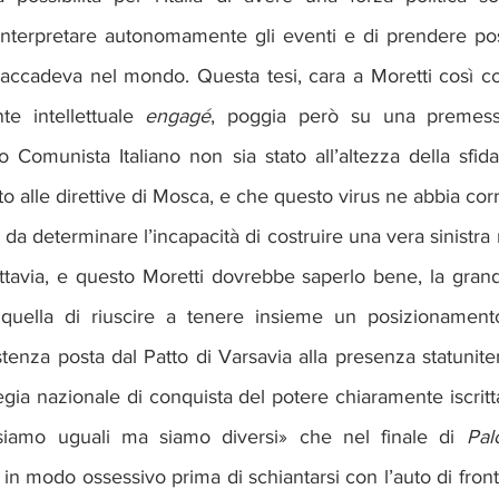
i interpretare autonomamente gli eventi e di prendere po
 accadeva nel mondo. Questa tesi, cara a Moretti così c
te intellettuale 
engagé
, poggia però su una premessa 
ito Comunista Italiano non sia stato all’altezza della sfida
 alle direttive di Mosca, e che questo virus ne abbia corro
a determinare l’incapacità di costruire una vera sinistra
ttavia, e questo Moretti dovrebbe saperlo bene, la grand
 quella di riuscire a tenere insieme un posizionamento
stenza posta dal Patto di Varsavia alla presenza statunitens
gia nazionale di conquista del potere chiaramente iscritta
iamo uguali ma siamo diversi» che nel finale di 
Pal
 in modo ossessivo prima di schiantarsi con l’auto di fron