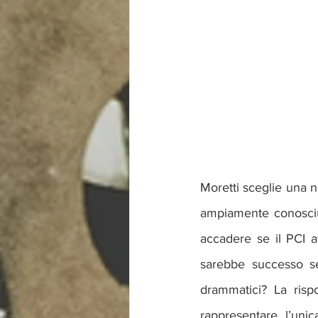
Moretti sceglie una n
ampiamente conosciuto
accadere se il PCI av
sarebbe successo se
drammatici? La risp
rappresentare l’unica