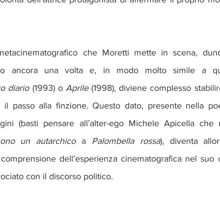
etacinematografico che Moretti mette in scena, dunq
ano ancora una volta e, in modo molto simile a qu
o diario
 (1993) o 
Aprile
 (1998), diviene complesso stabilire
 il passo alla finzione. Questo dato, presente nella poe
gini (basti pensare all’alter-ego Michele Apicella che n
sono un autarchico
 a 
Palombella rossa
), diventa all
 comprensione dell’esperienza cinematografica nel suo 
ciato con il discorso politico.