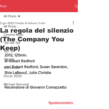
Post
All Posts
3 giu 2022
Tempo di lettura: 3 min
All Posts
La regola del silenzio
Cinema Muto
(The Company You
'30-'40-'50
Keep)
'60-'70
2012, 125min.
'80-'90
di Robert Redford
con Robert Redford, Susan Sarandon, 
XXI secolo
Shia LaBeouf, Julie Christie
Oscar 2022
Michael Sarnoski
Recensione di Giovanni Comazzetto
Spoilerometro: