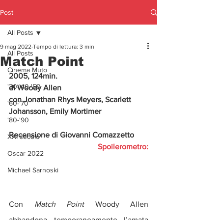
Post
All Posts
9 mag 2022
Tempo di lettura: 3 min
All Posts
Match Point
Cinema Muto
2005, 124min.
'30-'40-'50
di Woody Allen
con Jonathan Rhys Meyers, Scarlett 
'60-'70
Johansson, Emily Mortimer
'80-'90
Recensione di Giovanni Comazzetto
XXI secolo
Spoilerometro:
Oscar 2022
Michael Sarnoski
Con 
Match Point
 Woody Allen 
abbandona temporaneamente l’amata 