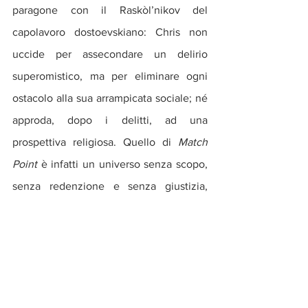
paragone con il Raskòl’nikov del 
capolavoro dostoevskiano: Chris non 
uccide per assecondare un delirio 
superomistico, ma per eliminare ogni 
ostacolo alla sua arrampicata sociale; né 
approda, dopo i delitti, ad una 
prospettiva religiosa. Quello di 
Match 
Point
 è infatti un universo senza scopo, 
senza redenzione e senza giustizia, 
dominato dal caso. Per quanto Chris, 
dialogando in sogno con gli spettri delle 
persone che ha ucciso, sembri auspicare 
di essere scoperto, quasi che ciò 
potesse mostrargli un minimo segno di 