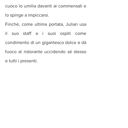
cuoco lo umilia davanti ai commensali e 
lo spinge a impiccarsi.
Finché, come ultima portata, Julian usa 
il suo staff e i suoi ospiti come 
condimento di un gigantesco dolce e dà 
fuoco al ristorante uccidendo sé stesso 
e tutti i presenti. 
The Menu è una dark comedy che negli 