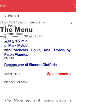
Post
All Posts
23 giu 2023
Tempo di lettura: 3 min
All Posts
The Menu
Cinema Muto
Aggiornamento:
30 giu 2023
2022, 107 min.
'30-'40-'50
di Mark Mylod
'60-'70
con Nicholas Hoult, Ana Taylor-Joy, 
Ralph Fiennes
'80-'90
Recensione di Simone Giuffrida
XXI secolo
Spoilerometro:
Oscar 2022
Michael Sarnoski
The Menu
 segna il ritorno dietro la 