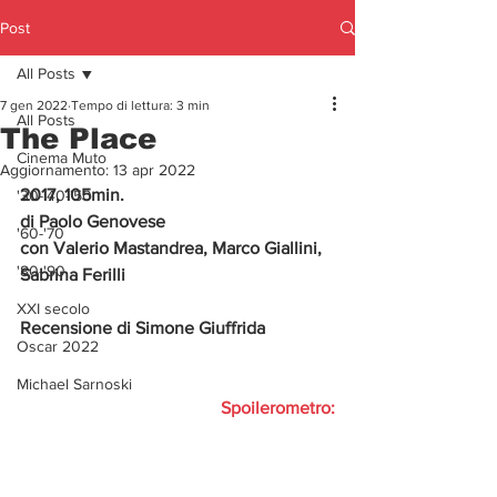
Post
All Posts
7 gen 2022
Tempo di lettura: 3 min
All Posts
The Place
Cinema Muto
Aggiornamento:
13 apr 2022
2017, 105min.
'30-'40-'50
di Paolo Genovese
'60-'70
con Valerio Mastandrea, Marco Giallini, 
'80-'90
Sabrina Ferilli
XXI secolo
Recensione di Simone Giuffrida               
Oscar 2022
Michael Sarnoski
Spoilerometro: