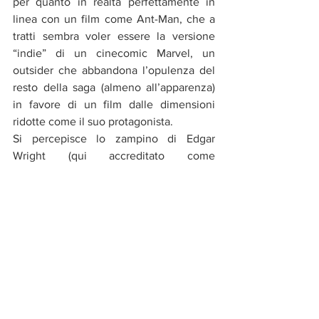
per quanto in realtà perfettamente in 
linea con un film come Ant-Man, che a 
tratti sembra voler essere la versione 
“indie” di un cinecomic Marvel, un 
outsider che abbandona l’opulenza del 
resto della saga (almeno all’apparenza) 
in favore di un film dalle dimensioni 
ridotte come il suo protagonista.
Si percepisce lo zampino di Edgar 
Wright (qui accreditato come 
produttore), che del film ha scritto una 
prima stesura del soggetto e della 
sceneggiatura, e che in origine avrebbe 
dovuto esserne anche il regista, 
sostituito in corsa da Peyton Reed per 
divergenze creative con il vero deus ex 
machina dell’intero MCU Kevin Feige. 
Rimane il rammarico di non poter vedere 
cosa sarebbe stato questo film se diretto 