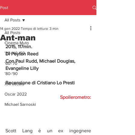
Post
All Posts
14 gen 2022
Tempo di lettura: 3 min
All Posts
Ant-man
Cinema Muto
2015, 117min.
'30-'40-'50
Di Peyton Reed
Con Paul Rudd, Michael Douglas, 
'60-'70
Evangeline Lilly
'80-'90
Recensione di Cristiano Lo Presti
XXI secolo
Oscar 2022
Spoilerometro:
Michael Sarnoski
Scott Lang è un ex ingegnere 