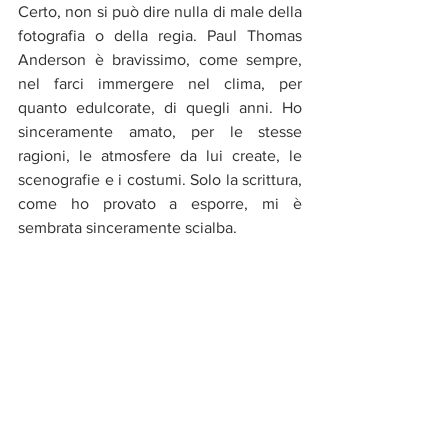
Certo, non si può dire nulla di male della 
fotografia o della regia. Paul Thomas 
Anderson è bravissimo, come sempre, 
nel farci immergere nel clima, per 
quanto edulcorate, di quegli anni. Ho 
sinceramente amato, per le stesse 
ragioni, le atmosfere da lui create, le 
scenografie e i costumi. Solo la scrittura, 
come ho provato a esporre, mi è 
sembrata sinceramente scialba.
Va detto che critica e pubblico di tutto il 
mondo stanno amando il film, compresa 
gente che sicuramente ne capisce molto 
più di me, quindi non voglio dire che 
non meriti la visione. Tuttavia la mia 
delusione è stata veramente e 
inaspettatamente molta, e se qualcuno 
mi chiedesse se secondo me è un film 