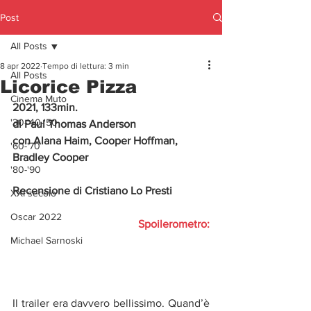
Post
All Posts
8 apr 2022
Tempo di lettura: 3 min
All Posts
Licorice Pizza
Cinema Muto
2021, 133min.
'30-'40-'50
di Paul Thomas Anderson
con Alana Haim, Cooper Hoffman, 
'60-'70
Bradley Cooper
'80-'90
Recensione di Cristiano Lo Presti
XXI secolo
Oscar 2022
Spoilerometro:
Michael Sarnoski
Il trailer era davvero bellissimo. Quand’è 