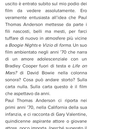
uscito è entrato subito sul mio podio dei 
film da vedere assolutamente. Ero 
veramente entusiasta all’idea che Paul 
Thomas Anderson mettesse da parte i 
fili nascosti, belli ma mesti, per farci 
tuffare di nuovo in atmosfere più vicine 
a 
Boogie Nights
 e 
Vizio di forma
. Un suo 
film ambientato negli anni ’70 che narra 
di un amore adolescenziale con un 
Bradley Cooper fuori di testa e 
Life on 
Mars?
 di David Bowie nella colonna 
sonora? Cosa può andare storto? Sulla 
carta nulla. Sulla carta questo è il film 
che aspettavo da anni.
Paul Thomas Anderson ci riporta nei 
primi anni ’70, nella California della sua 
infanzia, e ci racconta di Gary Valentine, 
quindicenne aspirante attore o giovane 
attore, poco importa, (perché superato il 